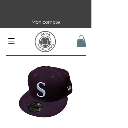
Livraison offerte en FR dès 59€ |
UE/UK dès 149€ | CH dès 89€
Mon compte