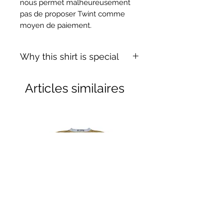
nous permet malheureusement
pas de proposer Twint comme
moyen de paiement.
Why this shirt is special
✓
Official
football shirt
Articles similaires
✓ Carefully
sourced &
authenticated
by Aura
✓
Free shipping
(
EU/UK
over
149€ |
FR
over 59€ |
CH
over 89€)
✓ Worldwide shipping (5–10 days)
✓ Returns accepted