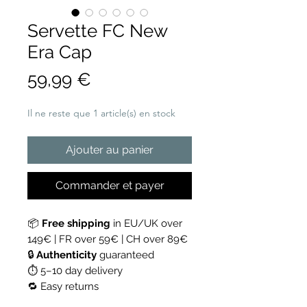
Servette FC New
Era Cap
Prix
59,99 €
Il ne reste que 1 article(s) en stock
Ajouter au panier
Commander et payer
📦
Free shipping
in EU/UK over
149€ | FR over 59€ | CH over 89€
🔒
Authenticity
guaranteed
⏱ 5–10 day delivery
🔁 Easy returns