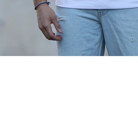
Mon com
pte
FAQ
Livraison & Expédition
Retours
Cookies & C
onfidentialit
Conditions Générales d