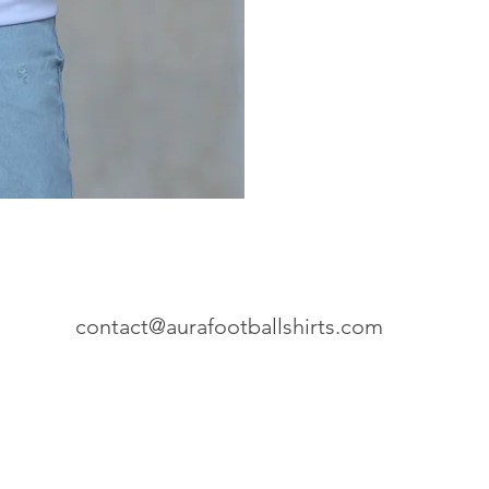
contact@aurafootballshirts.com
é
e Vente
© AURA FOOTBALL SHIRTS