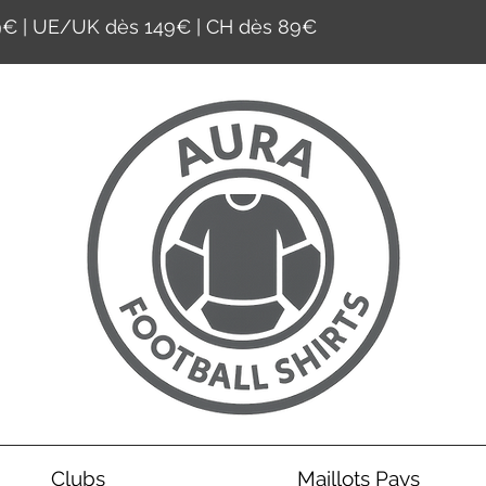
59€ | UE/UK dès 149€ | CH dès 89€
Clubs
Maillots Pays