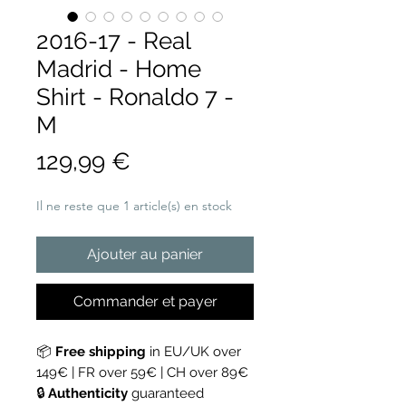
2016-17 - Real
Madrid - Home
Shirt - Ronaldo 7 -
M
Prix
129,99 €
Il ne reste que 1 article(s) en stock
Ajouter au panier
Commander et payer
📦
Free shipping
in EU/UK over
149€ | FR over 59€ | CH over 89€
🔒
Authenticity
guaranteed