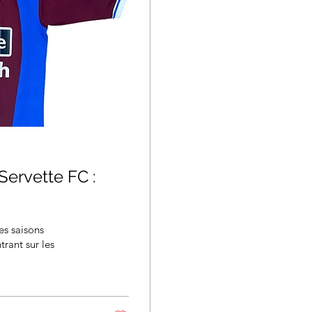
ervette FC :
s saisons
rant sur les