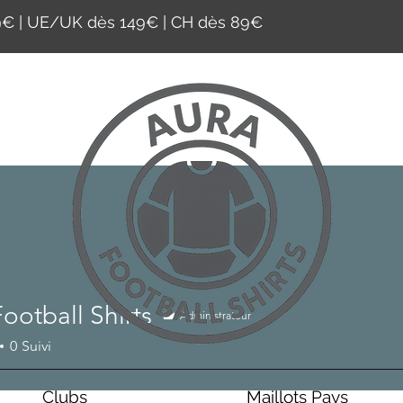
59€ | UE/UK dès 149€ | CH dès 89€
ootball Shirts
Administrateur
all Shirts
0
Suivi
Clubs
Maillots Pays